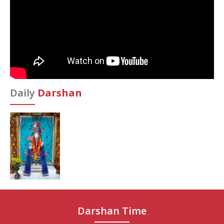
Daily
Darshan
Darshan Time