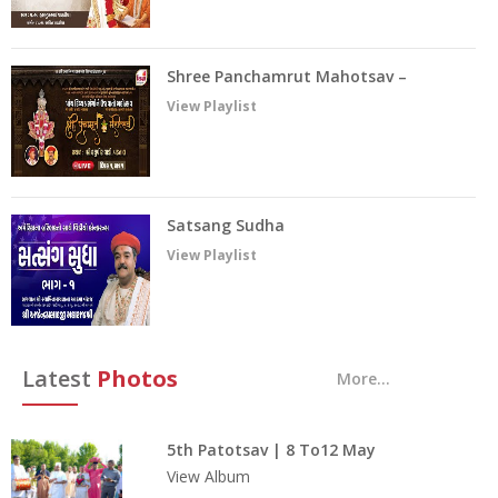
Shree Panchamrut Mahotsav –
2022 || Raghuvir Vadi – Vadtal
View Playlist
Satsang Sudha
View Playlist
Latest
Photos
More...
5th Patotsav | 8 To12 May
2022
View Album