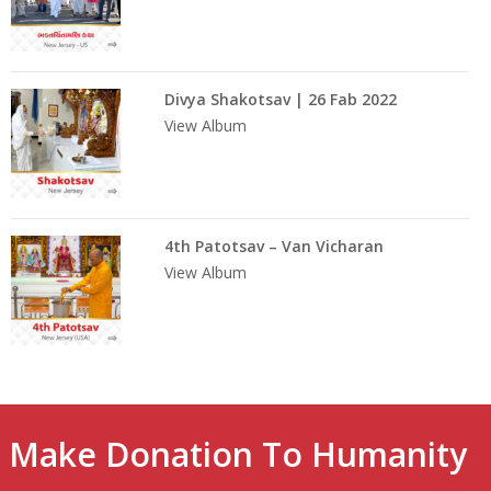
Divya Shakotsav | 26 Fab 2022
View Album
4th Patotsav – Van Vicharan
Katha | 5th To 12th June 2021
View Album
Make Donation To Humanity