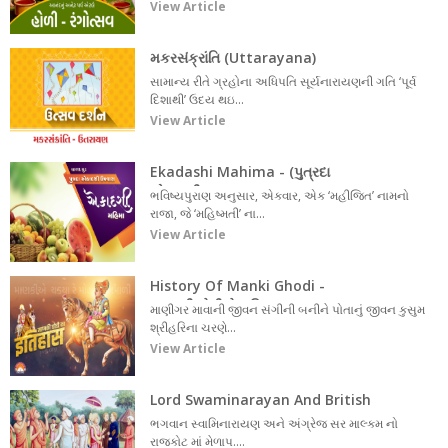
View Article
મકરસંક્રાંતિ (Uttarayana)
સામાન્ય રીતે ગ્રહોના અધિપતિ સૂર્યનારાયણની ગતિ ‘પૂર્વ
દિશાથી’ ઉદય થઇ...
View Article
Ekadashi Mahima - (પુત્રદા
એકાદશી વ્રત કથા - શ્રાવણ સુદ - ૧૧
ભવિષ્યપુરાણ અનુસાર, એકવાર, એક ‘મહીજિત’ નામનો
)
રાજા, જે ‘મહિષ્મતી’ ના...
View Article
History Of Manki Ghodi -
(માણકી ઘોડીનો ઇતિહાસ)
માણીગર માવાની જીવન સંગીની બનીને પોતાનું જીવન કુસુમ
શ્રીહરિના ચરણે...
View Article
Lord Swaminarayan And British
Governor Sir Malkam At Rajkot
ભગવાન સ્વામિનારાયણ અને અંગ્રેજ સર માલ્કમ નો
રાજકોટ માં મેળાપ....