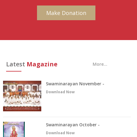
Make Donation
Latest
Magazine
More...
Swaminarayan November -
Chintan
Download Now
Swaminarayan October -
Chintan
Download Now