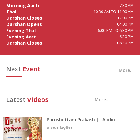
Morning Aarti
7:30 AM
Thal
10:30 AM TO 11:00 AM
Darshan Closes
12:00 PM
Darshan Opens
04:00 PM
Evening Thal
6:00 PM TO 6:30 PM
Evening Aarti
6:30 PM
Darshan Closes
08:30 PM
Next
Event
More...
Latest
Videos
More...
Purushottam Prakash || Audio
Book
View Playlist