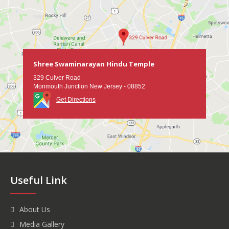
Shree Swaminarayan Hindu Temple
329 Culver Road
Monmouth Junction New Jersey - 08852
Get Directions
Useful Link
About Us
Media Gallery