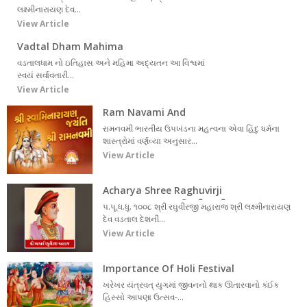
લક્ષ્મીનારાયણ દેવ...
View Article
Vadtal Dham Mahima
વડતાલધામ નો ઇતિહાસ અને મહિમા અદ્યતન આ વિશ્વમાં
સ્વયં સર્વાવતારી...
View Article
Ram Navami And
Swaminarayan Jayanti
રામનવમી ભારતીય ઉપખંડના મહત્વના એવા હિંદુ ધર્મના
શાસ્ત્રોમાં વર્ણવ્યા અનુસાર...
View Article
Acharya Shree Raghuvirji
Maharaj - (આચાર્ય શ્રી રઘુવીરજી
પ.પૂ.ધ.ધુ. ૧૦૦૮ શ્રી રઘુવીરજી મહારાજ શ્રી લક્ષ્મીનારાયણ
મહારાજ)
દેવ વડતાલ દેશની...
View Article
Importance Of Holi Festival
ખરેખર યંત્રવત્ યુગમાં જીવનનો થાક ઊતારવાનો કંઈક
હિસ્સો આપણા ઉત્સવ-...