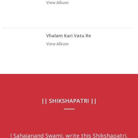
View Album
Vhalam Kari Vatu Re
View Album
|| SHIKSHAPATRI ||
I Sahajanand Swami, write this Shikshapatri,